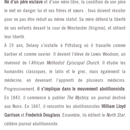
Né d’un père esclave
et d’une mère libre, la condition de son père
le met en danger lui et ses frères et sœurs : tous doivent résister
pour ne pas être réduit au même statut. Sa mère défend la liberté
de ses enfants devant la cour de Winchester (Virginie), et obtient
leur liberté.
À 19 ans, Delany s’installe à Pittsburg où il travaille comme
barbier et comme ouvrier. Il devient l’élève de Lewis Woodson, un
révérend de l’
African Methodist Episcopal Church
. Il étudie les
humanités classiques, le latin et le grec, mais également la
médecine, en devenant l’apprenti de plusieurs médecins.
Progressivement,
il s’implique dans le mouvement abolitionniste
.
En 1843, il commence à publier
The Mystery
, un journal destiné
aux Noirs. En 1847, il rencontre les abolitionnistes
William Lloyd
Garrison
et
Frederick Douglass
. Ensemble, ils éditent le
North Star
,
célèbre journal abolitionniste.